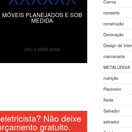
Carros
conserto
MÓVEIS PLANEJADOS E SOB
MEDIDA
construção
Decoração
Design de Inter
(00) 9 0000-0000
marcenaria
METALURGIA
nutrição
Piscineiro
Rede
Salvador
eletricista? Não deixe
salvador
orçamento gratuito.