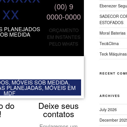
xx
(00) 9
Ebenezer Segur
0000-0000
SADECOR COR
ESTOFADOS
S PLANEJADOS
ORÇAMENTO
Moral Baterias
SOB MEDIDA
EM INSTANTES
Tec&Clima
PELO WHATS
Teck Máquinas
RECENT COM
OS, MÓVEIS SOB MEDIDA,
S PLANEJADAS, MÓVEIS EM
MDF
ARCHIVES
o do
Deixe seus
July 2026
!
contatos
December 202
Enviaremos um