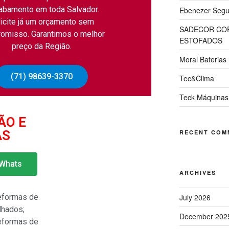
abamento em toda Salvador.
Ebenezer Segur
licite já um orçamento sem
SADECOR COR
omisso. Garantimos o melhor
ESTOFADOS
preço da Região.
Moral Baterias
(71) 98639-3370
Tec&Clima
Teck Máquinas
ÃO E
AS
RECENT COM
 Whats
ARCHIVES
eformas de
July 2026
lhados;
December 202
eformas de