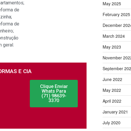
artamentos;
May 2025
eforma de
February 2025
zinha;
eforma de
December 202
nheiro;
March 2024
nstrução
 geral.
May 2023
November 202
September 20
ORMAS E CIA
June 2022
Clique Enviar
May 2022
Whats Para
(71) 98639-
3370
April 2022
January 2021
July 2020