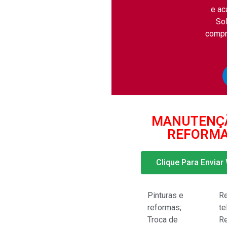
e ac
So
compr
MANUTENÇ
REFORM
Clique Para Enviar
Pinturas e
R
reformas;
te
Troca de
R