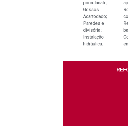
porcelanato;
ap
Gessos
R
Acartodado;
co
Paredes e
R
divisória ;
ba
Instalação
Co
hidráulica.
em
REF