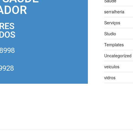
Saúde
ADOR
serralheria
Serviços
RES
ADOS
Studio
Templates
-8998
Uncategorized
veiculos
-9928
vidros