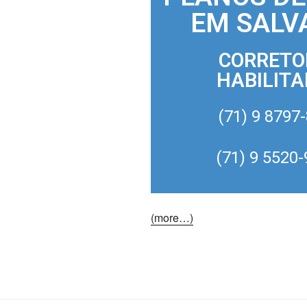
EM SALV
CORRETO
HABILIT
(71) 9 8797
(71) 9 5520
(more…)