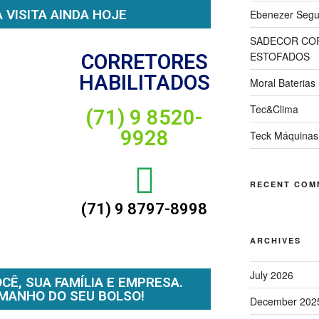
 VISITA AINDA HOJE
Ebenezer Segur
SADECOR COR
ESTOFADOS
CORRETORES
HABILITADOS
Moral Baterias
Tec&Clima
(71) 9 8520-
9928
Teck Máquinas
RECENT COM
(71) 9 8797-8998
ARCHIVES
July 2026
Ê, SUA FAMÍLIA E EMPRESA.
MANHO DO SEU BOLSO!
December 202