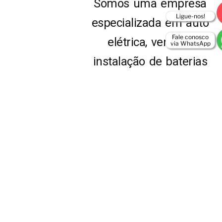
Somos uma empresa
Ligue-nos!
especializada em auto
Fale conosco
elétrica, venda e
via WhatsApp
instalação de baterias
automotivas. Aqui você
contará com
profissionais qualificados
e capacitados. Prezamos
por um serviço de
qualidade e com o preço
METAIS EM GERAL
justo, buscando sempre
proporcionar uma