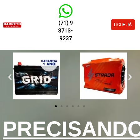
(71) 9
LIGUE JÁ
8713-
9237
PRECISAND